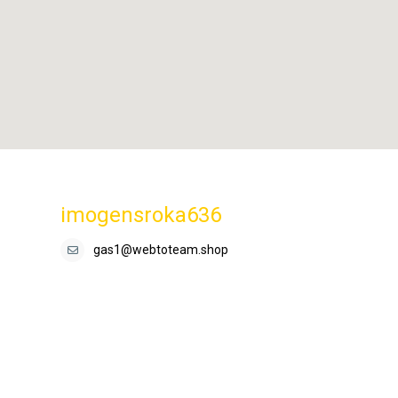
imogensroka636
gas1@webtoteam.shop