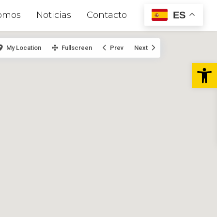
ES
omos
Noticias
Contacto
My Location
Fullscreen
Prev
Next
Abr