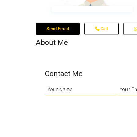
Send Email
Call
About Me
Contact Me