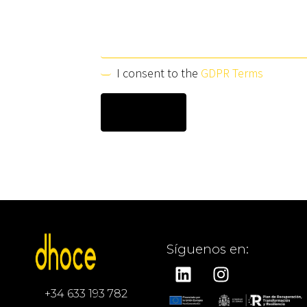
I consent to the
GDPR Terms
Síguenos en:
+34 633 193 782