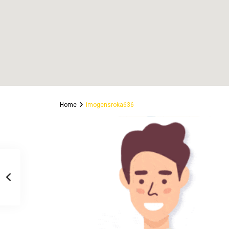
Home
imogensroka636