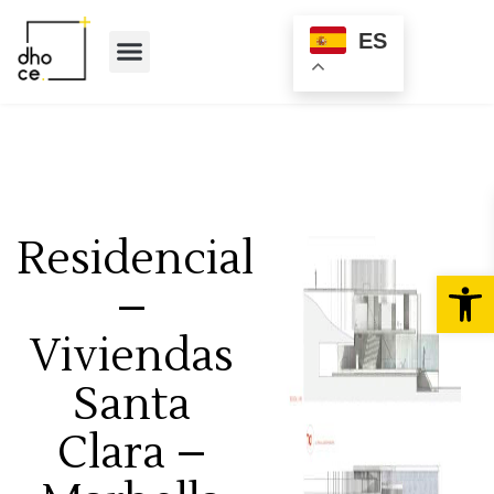
ES
Quienes somos
Residencial
Abr
–
Viviendas
Santa
Clara –