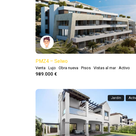
PMZ4 – Selwo
Venta
·
Lujo
·
Obra nueva
·
Pisos
·
Vistas al mar
·
Activo
989.000 €
Jardín
Acti