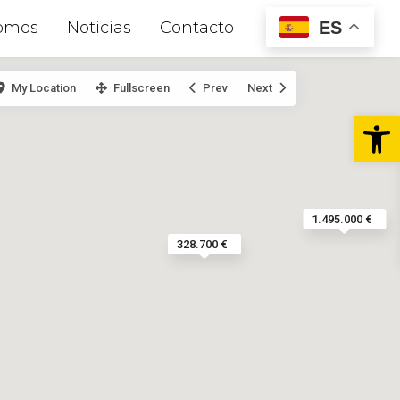
ES
omos
Noticias
Contacto
My Location
Fullscreen
Prev
Next
Abr
1.495.000 €
328.700 €