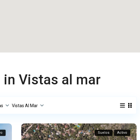
 in Vistas al mar
as
Vistas Al Mar
vo
Suelos
Activo