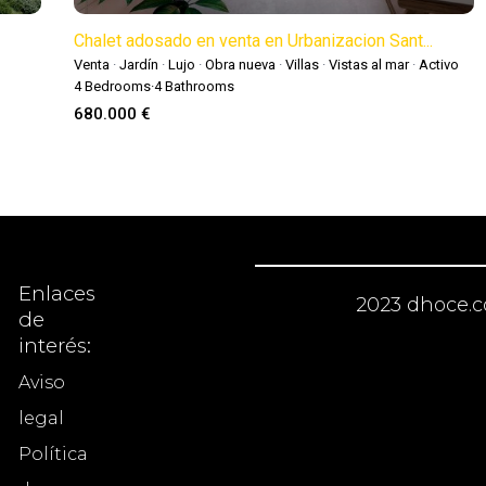
Chalet adosado en venta en Urbanizacion Sant...
Venta
·
Jardín
·
Lujo
·
Obra nueva
·
Villas
·
Vistas al mar
·
Activo
4
Bedrooms
·
4
Bathrooms
680.000 €
Enlaces
2023 dhoce.c
de
interés:
Aviso
legal
Política