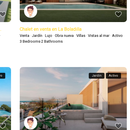
.
Chalet en venta en La Boladilla
·
Venta
·
Jardín
·
Lujo
·
Obra nueva
·
Villas
·
Vistas al mar
·
Activo
3
Bedrooms
·
2
Bathrooms
vo
Jardín
Activo