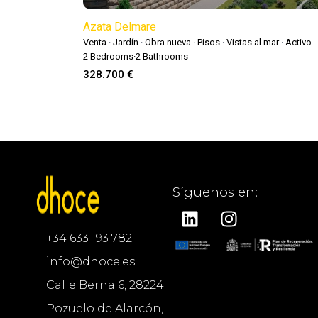
Azata Delmare
Venta
·
Jardín
·
Obra nueva
·
Pisos
·
Vistas al mar
·
Activo
2
Bedrooms
·
2
Bathrooms
328.700 €
Síguenos en:
+34 633 193 782
info@dhoce.es
Calle Berna 6, 28224
Pozuelo de Alarcón,