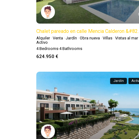
Chalet pareado en calle Mencia Calderon &#82..
Alquiler
·
Venta
·
Jardín
·
Obra nueva
·
Villas
·
Vistas al mar
Activo
4
Bedrooms
·
4
Bathrooms
624.950 €
Jardín
Acti