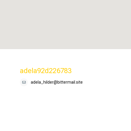
adela92d226783
adela_hilder@bittermail.site