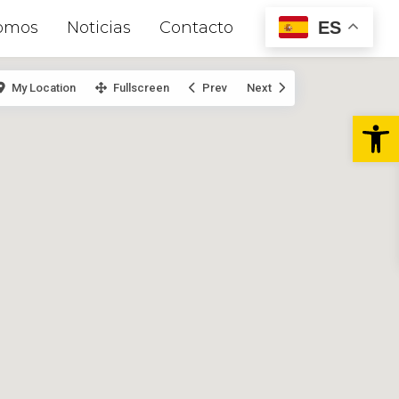
ES
omos
Noticias
Contacto
My Location
Fullscreen
Prev
Next
Abr