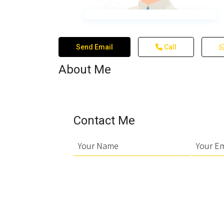
Send Email
Call
About Me
Contact Me