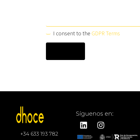
I consent to the
GDPR Terms
Síguenos en:
+34 633 193 782