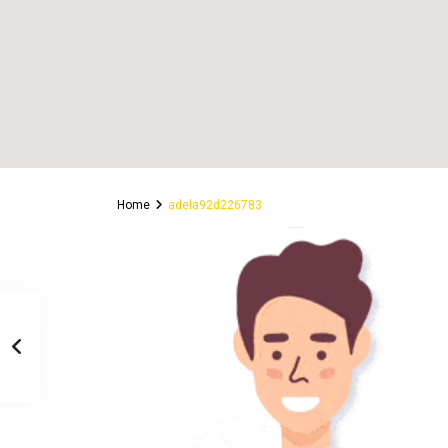
Home
adela92d226783