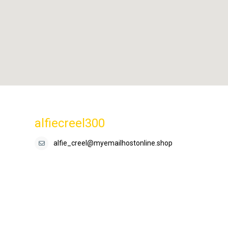
alfiecreel300
alfie_creel@myemailhostonline.shop