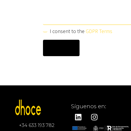
I consent to the
GDPR Terms
Síguenos en:
+34 633 193 782