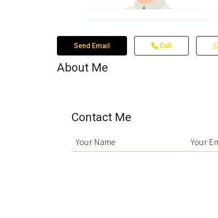
Send Email
Call
About Me
Contact Me