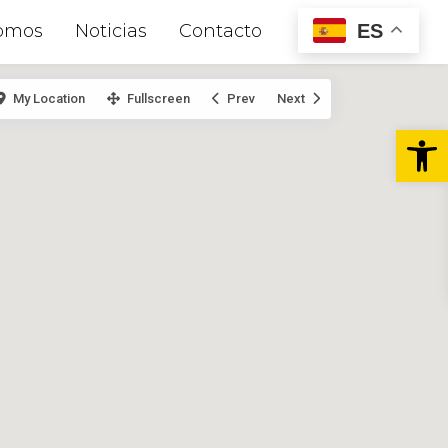
ES
omos
Noticias
Contacto
My Location
Fullscreen
Prev
Next
Abr