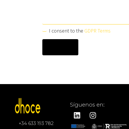
I consent to the
GDPR Terms
Síguenos en:
+34 633 193 782