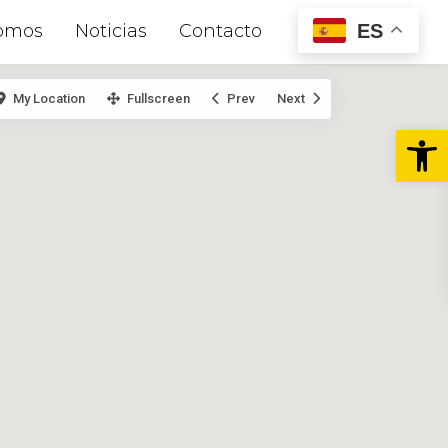
ES
omos
Noticias
Contacto
My Location
Fullscreen
Prev
Next
Abr