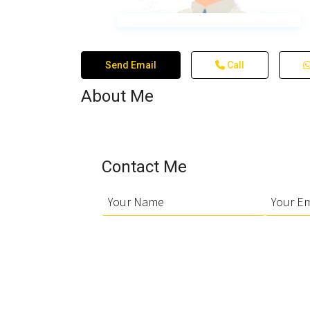
Send Email
Call
About Me
Contact Me