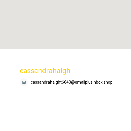
cassandrahaigh
cassandrahaight6640@emailplusinbox.shop