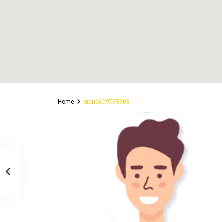
Home
juan6609795908