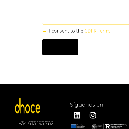
I consent to the
GDPR Terms
Síguenos en:
+34 633 193 782