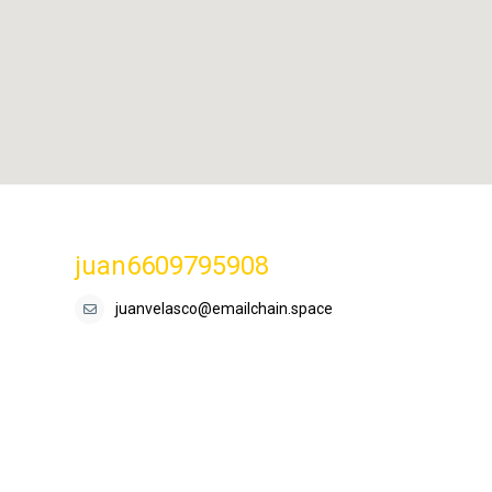
juan6609795908
juanvelasco@emailchain.space