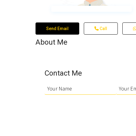
Send Email
Call
About Me
Contact Me