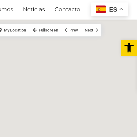
ES
omos
Noticias
Contacto
My Location
Fullscreen
Prev
Next
Abr