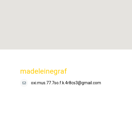
madeleinegraf
oxi.mus.77.7so.f.k.4r8cs3@gmail.com