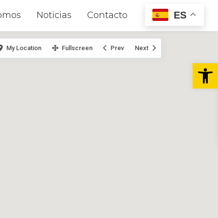
ES
omos
Noticias
Contacto
My Location
Fullscreen
Prev
Next
Abr