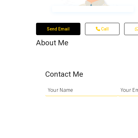
Send Email
Call
About Me
Contact Me