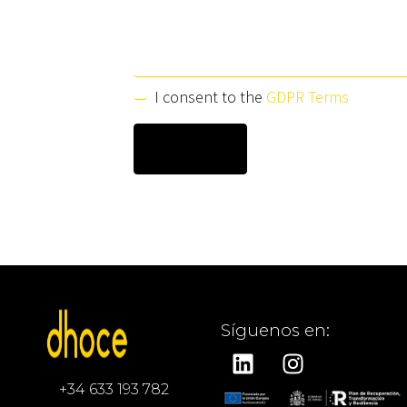
I consent to the
GDPR Terms
Síguenos en:
+34 633 193 782