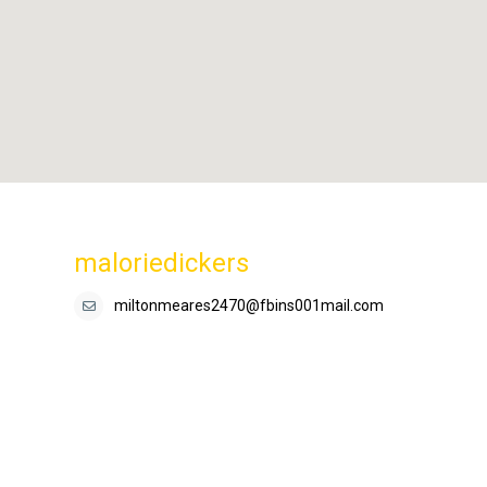
maloriedickers
miltonmeares2470@fbins001mail.com