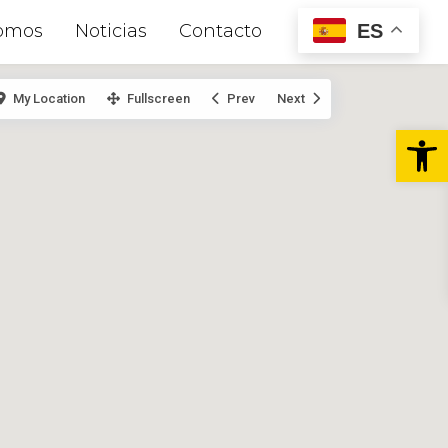
ES
omos
Noticias
Contacto
My Location
Fullscreen
Prev
Next
Abr