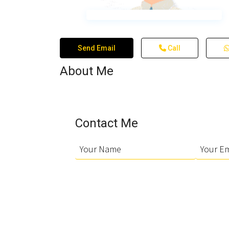
Send Email
Call
About Me
Contact Me