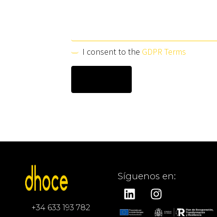
I consent to the
GDPR Terms
Síguenos en:
+34 633 193 782