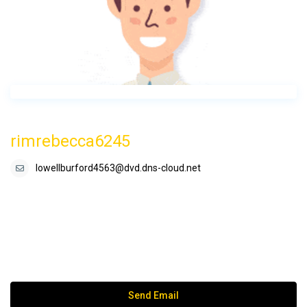
rimrebecca6245
lowellburford4563@dvd.dns-cloud.net
Send Email