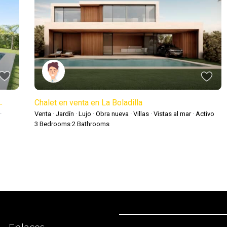
.
Chalet en venta en La Boladilla
·
Venta
·
Jardín
·
Lujo
·
Obra nueva
·
Villas
·
Vistas al mar
·
Activo
3
Bedrooms
·
2
Bathrooms