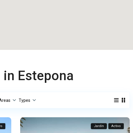
d in Estepona
Areas
Types
vo
Jardín
Activo