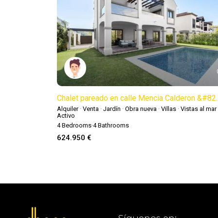
Chalet pareado en calle Mencia Calderon &#82..
Alquiler
·
Venta
·
Jardín
·
Obra nueva
·
Villas
·
Vistas al mar
Activo
4
Bedrooms
·
4
Bathrooms
624.950 €