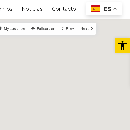
ES
omos
Noticias
Contacto
My Location
Fullscreen
Prev
Next
Abr