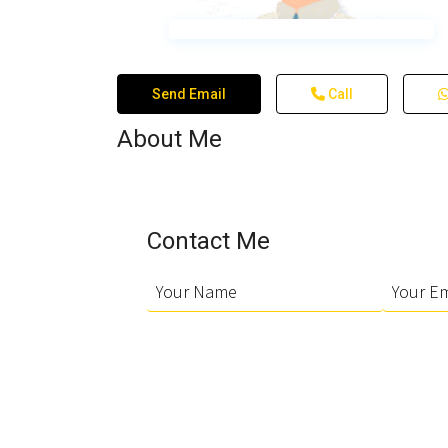
Send Email
Call
About Me
Contact Me