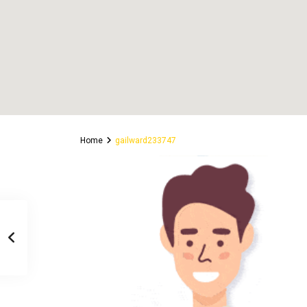
Home
gailward233747