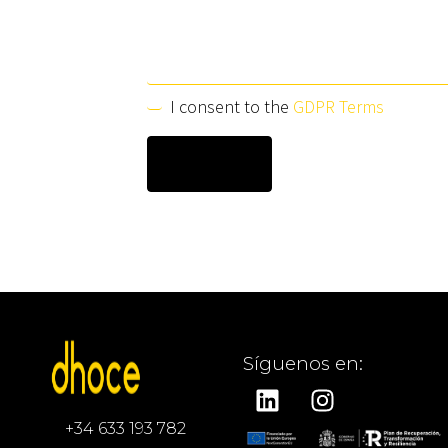
I consent to the
GDPR Terms
Síguenos en:
+34 633 193 782