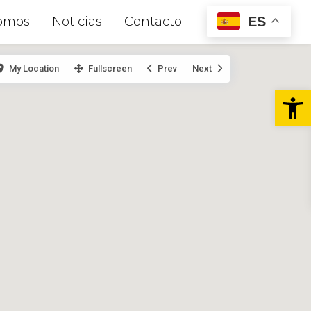
ES
omos
Noticias
Contacto
My Location
Fullscreen
Prev
Next
Abr